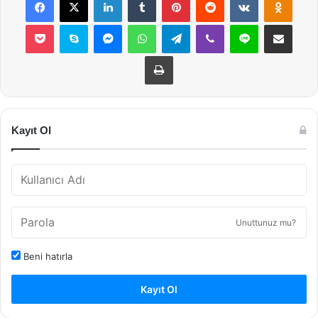
Pocket
Skype
Messenger
WhatsApp
Telegram
Viber
Line
E-Posta ile payla
Yazdır
Kayıt Ol
Unuttunuz mu?
Beni hatırla
Kayıt Ol