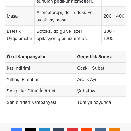
sunulan pedikür hizmetleri.
Aromaterapi, derin doku ve
Masaj
200 – 400
sıcak taş masajı.
Estetik
Botoks, dolgu ve lazer
300 –
Uygulamalar
epilasyon gibi hizmetler.
1200
Özel Kampanyalar
Geçerlilik Süresi
Kış İndirimi
Ocak – Şubat
Yılbaşı Fırsatları
Aralık Ayı
Sevgililer Günü İndirimi
Şubat Ayı
Sahibinden Kampanyası
Tüm yıl boyunca
Facebook
X
LinkedIn
Tumblr
Pinterest
Reddit
VKontakte
Odnok