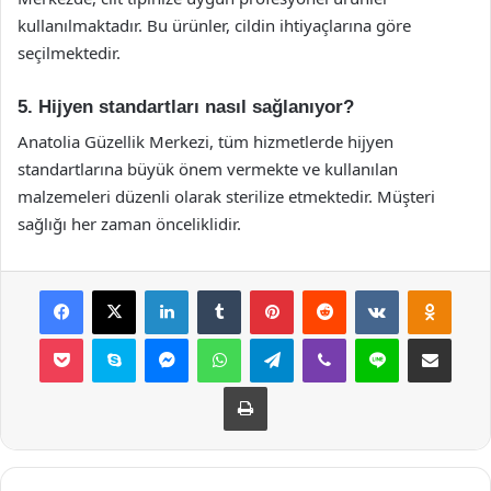
kullanılmaktadır. Bu ürünler, cildin ihtiyaçlarına göre
seçilmektedir.
5. Hijyen standartları nasıl sağlanıyor?
Anatolia Güzellik Merkezi, tüm hizmetlerde hijyen
standartlarına büyük önem vermekte ve kullanılan
malzemeleri düzenli olarak sterilize etmektedir. Müşteri
sağlığı her zaman önceliklidir.
Facebook
X
LinkedIn
Tumblr
Pinterest
Reddit
VKontakte
Odnok
Pocket
Skype
Messenger
WhatsApp
Telegram
Viber
Line
E-Posta ile payla
Yazdır