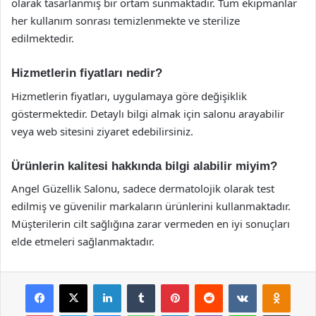
olarak tasarlanmış bir ortam sunmaktadır. Tüm ekipmanlar
her kullanım sonrası temizlenmekte ve sterilize
edilmektedir.
Hizmetlerin fiyatları nedir?
Hizmetlerin fiyatları, uygulamaya göre değişiklik
göstermektedir. Detaylı bilgi almak için salonu arayabilir
veya web sitesini ziyaret edebilirsiniz.
Ürünlerin kalitesi hakkında bilgi alabilir miyim?
Angel Güzellik Salonu, sadece dermatolojik olarak test
edilmiş ve güvenilir markaların ürünlerini kullanmaktadır.
Müşterilerin cilt sağlığına zarar vermeden en iyi sonuçları
elde etmeleri sağlanmaktadır.
Facebook
X
LinkedIn
Tumblr
Pinterest
Reddit
VKontakte
Odnok
Pocket
Skype
Messenger
WhatsApp
Telegram
Viber
Line
E-Posta ile payla