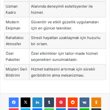
Uzman
Alanında deneyimli estetisyenler ile
Kadro
hizmet.
Modern
Güvenilir ve etkili güzellik uygulamaları
Ekipman
için en güncel teknikler.
Rahatlatıcı
Stresli hayattan uzaklaşmak için huzurlu
Atmosfer
bir ortam.
Özel
Özel etkinlikler için tailor-made hizmet
Paketler
seçenekleri sunulmaktadır.
Müşteri Geri
Hizmet kalitesini artırmak için sürekli
Bildirimi
geribildirim alma mekanizması.
Facebook
X
LinkedIn
Tumblr
Pinterest
Reddit
VKontakte
Odnok
Pocket
Skype
Messenger
WhatsApp
Telegram
Viber
Line
E-Posta ile payla