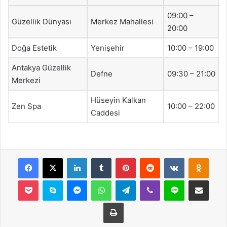
09:00 –
Güzellik Dünyası
Merkez Mahallesi
20:00
Doğa Estetik
Yenişehir
10:00 – 19:00
Antakya Güzellik
Defne
09:30 – 21:00
Merkezi
Hüseyin Kalkan
Zen Spa
10:00 – 22:00
Caddesi
Facebook
X
LinkedIn
Tumblr
Pinterest
Reddit
VKontakte
Odnok
Pocket
Skype
Messenger
WhatsApp
Telegram
Viber
Line
E-Posta ile payla
Yazdır