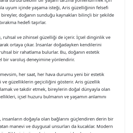
 daha sürdürülebilir bir yaşam tarzına yönlendirmek için
a uyum içinde yaşama isteği, Aris güzelliğinin felsefi
 bireyler, doğanın sunduğu kaynakları bilinçli bir şekilde
ırakma hedefi taşırlar.
, ruhsal ve zihinsel güzelliği de içerir. İçsel dinginlik ve
arak ortaya çıkar. İnsanlar doğadayken kendilerini
ruhsal bir rahatlama bulurlar. Bu, doğanın estetik
el bir varoluş deneyimine yönlendirir.
er mevsim, her saat, her hava durumu yeni bir estetik
ve güzelliklerin geçiciliğini gösterir. Aris güzellik
lamak ve takdir etmek, bireylerin doğal dünyayla olan
üzellikleri, içsel huzuru bulmanın ve yaşamın anlamını
ı, insanların doğayla olan bağlarını güçlendiren derin bir
e yatan manevi ve duygusal unsurları da kucaklar. Modern