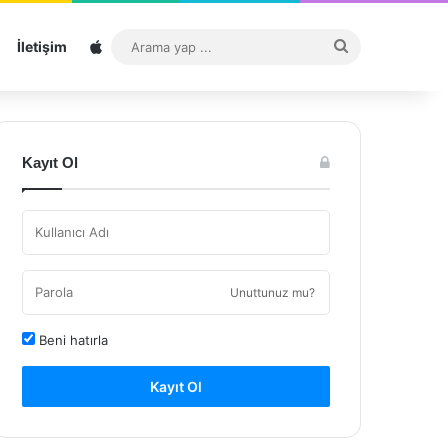
Sitemap
Arama
İletişim
yap
...
Kayıt Ol
Unuttunuz mu?
Beni hatırla
Kayıt Ol