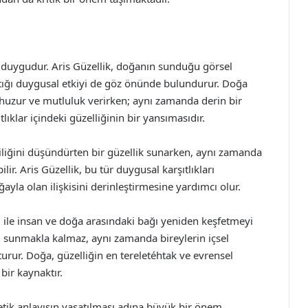
de duygudur. Aris Güzellik, doğanın sunduğu görsel
attığı duygusal etkiyi de göz önünde bulundurur. Doğa
a huzur ve mutluluk verirken; aynı zamanda derin bir
tlıklar içindeki güzelliğinin bir yansımasıdır.
ciliğini düşündürten bir güzellik sunarken, aynı zamanda
lir. Aris Güzellik, bu tür duygusal karşıtlıkları
yla olan ilişkisini derinleştirmesine yardımcı olur.
şı ile insan ve doğa arasındaki bağı yeniden keşfetmeyi
im sunmakla kalmaz, aynı zamanda bireylerin içsel
urur. Doğa, güzelliğin en tereletéhtak ve evrensel
bir kaynaktır.
tik anlayışın yaşatılması adına büyük bir önem