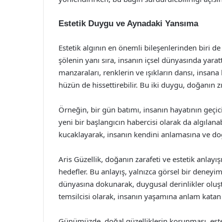
Estetik Duygu ve Aynadaki Yansıma
Estetik algının en önemli bileşenlerinden biri 
şölenin yanı sıra, insanın içsel dünyasında yar
manzaraları, renklerin ve ışıkların dansı, insan
hüzün de hissettirebilir. Bu iki duygu, doğanın zı
Örneğin, bir gün batımı, insanın hayatının geçi
yeni bir başlangıcın habercisi olarak da algılanabi
kucaklayarak, insanın kendini anlamasına ve doğa
Aris Güzellik, doğanın zarafeti ve estetik anlayı
hedefler. Bu anlayış, yalnızca görsel bir deney
dünyasına dokunarak, duygusal derinlikler oluşt
temsilcisi olarak, insanın yaşamına anlam katan 
Günümüzde, doğal güzelliklerin korunması, este