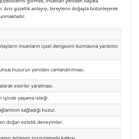
üzelliklerini görmek, insanları yeniden hayata
. Aris güzellik anlayışı, bireylerin doğayla bütünleşerek
lunmaktadır.
ayların insanların içsel dengesini bulmasına yardımcı
 ruhsal huzurun yeniden canlandırılması.
alarak eserler yaratması.
içinde yaşama isteği.
ağlantının sağladığı huzur.
en doğan estetik deneyimler.
amın anlamını sorgulamada katkısı.