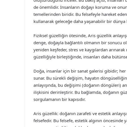
oluşturduğunu inceler. Bu bakış açısı, insanları
de önemlidir. İnsanların doğayı koruma ve onunl
temellerinden biridir. Bu felsefeyle hareket eden
kullanarak geleceğe daha yaşanabilir bir dünya b
Fiziksel güzelliğin ötesinde, Aris güzellik anlayışı
denge, doğayla bağlantılı olmanın bir sonucu ol
yeniden keşfeder, stres ve kaygılardan arınarak 
güzelliğiyle birleştiğinde, insanları daha bütüns
Doğa, insanlar için bir sanat galerisi gibidir; h
sunar. Bu sürekli değişim, hayatın döngüselliğini 
anlayışında, bu değişimi (doğanın döngüleri) an
ilişkisini derinleştirir. Bu bağlamda, doğanın g
sorgulamanın bir kapısıdır.
Aris güzellik: doğanın zarafeti ve estetik anlayış
felsefedir. Bu felsefe, estetik algının öncesind