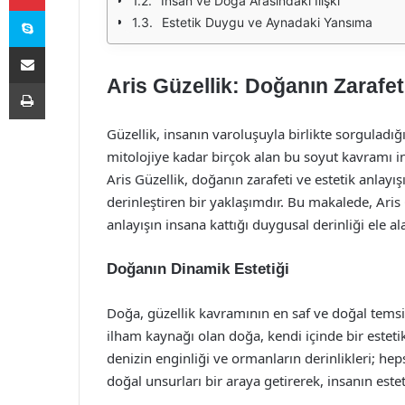
İnsan ve Doğa Arasındaki İlişki
Skype
Estetik Duygu ve Aynadaki Yansıma
E-Posta ile paylaş
Aris Güzellik: Doğanın Zarafeti
Yazdır
Güzellik, insanın varoluşuyla birlikte sorguladığ
mitolojiye kadar birçok alan bu soyut kavramı i
Aris Güzellik, doğanın zarafeti ve estetik anlayış
derinleştiren bir yaklaşımdır. Bu makalede, Aris G
anlayışın insana kattığı duygusal derinliği ele al
Doğanın Dinamik Estetiği
Doğa, güzellik kavramının en saf ve doğal temsilc
ilham kaynağı olan doğa, kendi içinde bir esteti
denizin enginliği ve ormanların derinlikleri; he
doğal unsurları bir araya getirerek, insanın este