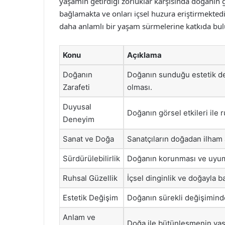
yaşamın getirdiği zorluklar karşısında doğanın g
bağlamakta ve onları içsel huzura eriştirmektedir
daha anlamlı bir yaşam sürmelerine katkıda bu
Konu
Açıklama
Doğanın
Doğanın sunduğu estetik det
Zarafeti
olması.
Duyusal
Doğanın görsel etkileri ile
Deneyim
Sanat ve Doğa
Sanatçıların doğadan ilham 
Sürdürülebilirlik
Doğanın korunması ve uyum 
Ruhsal Güzellik
İçsel dinginlik ve doğayla b
Estetik Değişim
Doğanın sürekli değişimind
Anlam ve
Doğa ile bütünleşmenin yaş