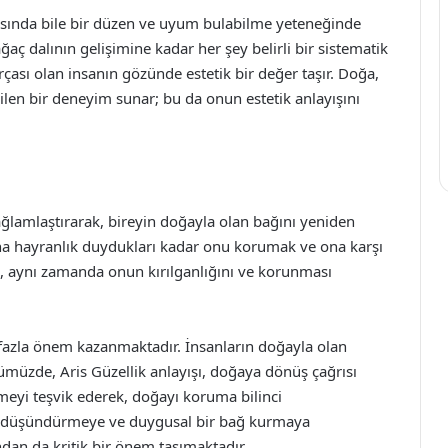
ısında bile bir düzen ve uyum bulabilme yeteneğinde
ağaç dalının gelişimine kadar her şey belirli bir sistematik
rçası olan insanın gözünde estetik bir değer taşır. Doğa,
len bir deneyim sunar; bu da onun estetik anlayışını
sağlamlaştırarak, bireyin doğayla olan bağını yeniden
 ona hayranlık duydukları kadar onu korumak ve ona karşı
, aynı zamanda onun kırılganlığını ve korunması
azla önem kazanmaktadır. İnsanların doğayla olan
nümüzde, Aris Güzellik anlayışı, doğaya dönüş çağrısı
meyi teşvik ederek, doğayı koruma bilinci
anı düşündürmeye ve duygusal bir bağ kurmaya
ndan da kritik bir önem taşımaktadır.