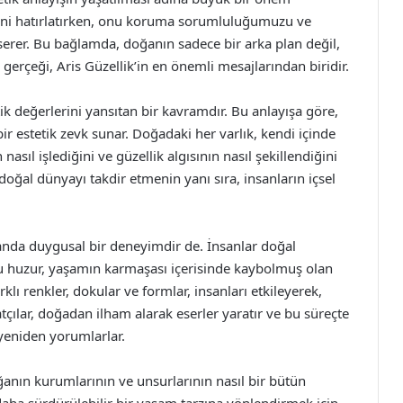
etini hatırlatırken, onu koruma sorumluluğumuzu ve
serer. Bu bağlamda, doğanın sadece bir arka plan değil,
erçeği, Aris Güzellik’in en önemli mesajlarından biridir.
tik değerlerini yansıtan bir kavramdır. Bu anlayışa göre,
r estetik zevk sunar. Doğadaki her varlık, kendi içinde
sıl işlediğini ve güzellik algısının nasıl şekillendiğini
doğal dünyayı takdir etmenin yanı sıra, insanların içsel
anda duygusal bir deneyimdir de. İnsanlar doğal
 Bu huzur, yaşamın karmaşası içerisinde kaybolmuş olan
lı renkler, dokular ve formlar, insanları etkileyerek,
atçılar, doğadan ilham alarak eserler yaratır ve bu süreçte
 yeniden yorumlarlar.
oğanın kurumlarının ve unsurlarının nasıl bir bütün