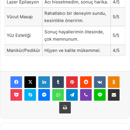
Lazer Epilasyon
Acı hissetmedim, sonuç harika.
4/5
Rahatlatıcı bir deneyim sundu,
Vücut Masajı
5/5
kesinlikle öneririm.
Sonuç hayallerimin ötesinde,
Yüz Estetiği
5/5
çok memnunum.
Manikür/Pedikür
Hijyen ve kalite mükemmel.
4/5
Facebook
X
LinkedIn
Tumblr
Pinterest
Reddit
VKontakte
Odnok
Pocket
Skype
Messenger
WhatsApp
Telegram
Viber
Line
E-Posta ile payla
Yazdır