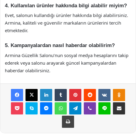
4. Kullanılan ürünler hakkında bilgi alabilir miyim?
Evet, salonun kullandığı ürünler hakkında bilgi alabilirsiniz.
Armina, kaliteli ve güvenilir markaların ürünlerini tercih
etmektedir.
5. Kampanyalardan nasıl haberdar olabilirim?
Armina Güzellik Salonu’nun sosyal medya hesaplarını takip
ederek veya salonu arayarak güncel kampanyalardan
haberdar olabilirsiniz.
Facebook
X
LinkedIn
Tumblr
Pinterest
Reddit
VKontakte
Odnok
Pocket
Skype
Messenger
WhatsApp
Telegram
Viber
Line
E-Posta ile payla
Yazdır