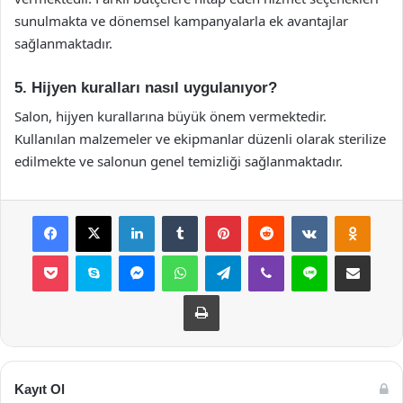
sunulmakta ve dönemsel kampanyalarla ek avantajlar
sağlanmaktadır.
5. Hijyen kuralları nasıl uygulanıyor?
Salon, hijyen kurallarına büyük önem vermektedir.
Kullanılan malzemeler ve ekipmanlar düzenli olarak sterilize
edilmekte ve salonun genel temizliği sağlanmaktadır.
Facebook
X
LinkedIn
Tumblr
Pinterest
Reddit
VKontakte
Odnok
Pocket
Skype
Messenger
WhatsApp
Telegram
Viber
Line
E-Posta ile payla
Yazdır
Kayıt Ol