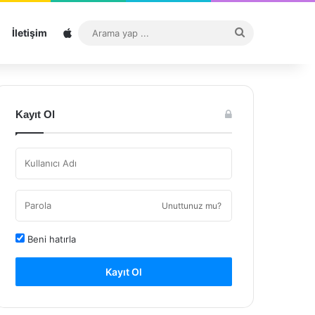
Sitemap
Arama
İletişim
yap
...
Kayıt Ol
Unuttunuz mu?
Beni hatırla
Kayıt Ol