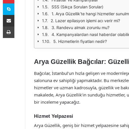
Skype
SSS (Sıkça Sorulan Sorular)
1. Arya Güzellik’te hangi hizmetler sunul
E-Posta ile paylaş
2. Lazer epilasyon işlemi acı verir mi?
Yazdır
3. Randevu almak zorunlu mu?
4. Kampanyalardan nasıl haberdar olabili
5. Hizmetlerin fiyatları nedir?
Arya Güzellik Bağcılar: Güzell
Bağcılar, İstanbul’un hızla gelişen ve modernleş
salonuna ev sahipliği yapmaktadır. Bu merkezlerd
hizmetler ve uzman kadrosuyla, güzellik ve bak
makalede, Arya Güzellik’in sunduğu hizmetler,
bir inceleme yapacağız.
Hizmet Yelpazesi
Arya Güzellik, geniş bir hizmet yelpazesine sahi