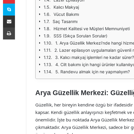
Skype
Kalıcı Makyaj
Vücut Bakımı
E-Posta ile paylaş
Saç Tasarımı
Yazdır
Hizmet Kalitesi ve Müşteri Memnuniyeti
SSS (Sıkça Sorulan Sorular)
1. Arya Güzellik Merkezi'nde hangi hizm
2. Lazer epilasyon uygulamaları güvenli 
3. Kalıcı makyaj işlemleri ne kadar sürer?
4. Cilt bakımı için hangi ürünler kullanılıy
5. Randevu almak için ne yapmalıyım?
Arya Güzellik Merkezi: Güzelli
Güzellik, her bireyin kendine özgü bir ifadesidi
kapsar. Kendi güzellik anlayışınızı keşfetmek v
önemlidir. İşte bu noktada Arya Güzellik Merkez
çıkmaktadır. Arya Güzellik Merkezi, sadece bir g