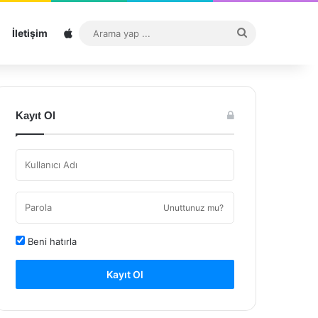
Sitemap
Arama
İletişim
yap
...
Kayıt Ol
Unuttunuz mu?
Beni hatırla
Kayıt Ol