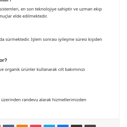
 sistemleri, en son teknolojiye sahiptir ve uzman ekip
nuçlar elde edilmektedir.
nda sürmektedir. İşlem sonrası iyileşme süresi kişiden
yor?
ve organik ürünler kullanarak cilt bakımınızı
si üzerinden randevu alarak hizmetlerimizden
st
Reddit
VKontakte
Odnoklassniki
Pocket
Skype
Messenger
E-Posta ile paylaş
Yazdır