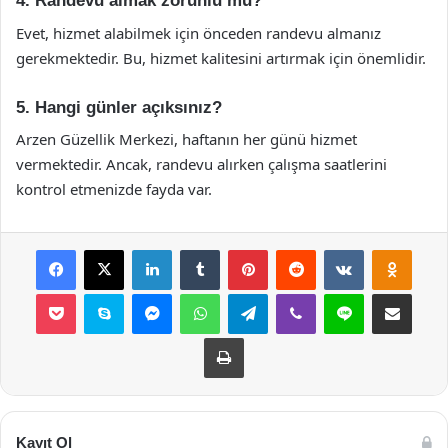
4. Randevu almak zorunlu mu?
Evet, hizmet alabilmek için önceden randevu almanız
gerekmektedir. Bu, hizmet kalitesini artırmak için önemlidir.
5. Hangi günler açıksınız?
Arzen Güzellik Merkezi, haftanın her günü hizmet
vermektedir. Ancak, randevu alırken çalışma saatlerini
kontrol etmenizde fayda var.
Facebook
X
LinkedIn
Tumblr
Pinterest
Reddit
VKontakte
Odnok
Pocket
Skype
Messenger
WhatsApp
Telegram
Viber
Line
E-Posta ile payla
Yazdır
Kayıt Ol