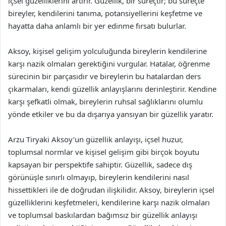
içsel güzelliklerini artırır. Güzellik, bir süreçtir; bu süreçte
bireyler, kendilerini tanıma, potansiyellerini keşfetme ve
hayatta daha anlamlı bir yer edinme fırsatı bulurlar.
Aksoy, kişisel gelişim yolculuğunda bireylerin kendilerine
karşı nazik olmaları gerektiğini vurgular. Hatalar, öğrenme
sürecinin bir parçasıdır ve bireylerin bu hatalardan ders
çıkarmaları, kendi güzellik anlayışlarını derinleştirir. Kendine
karşı şefkatli olmak, bireylerin ruhsal sağlıklarını olumlu
yönde etkiler ve bu da dışarıya yansıyan bir güzellik yaratır.
Arzu Tiryaki Aksoy’un güzellik anlayışı, içsel huzur,
toplumsal normlar ve kişisel gelişim gibi birçok boyutu
kapsayan bir perspektife sahiptir. Güzellik, sadece dış
görünüşle sınırlı olmayıp, bireylerin kendilerini nasıl
hissettikleri ile de doğrudan ilişkilidir. Aksoy, bireylerin içsel
güzelliklerini keşfetmeleri, kendilerine karşı nazik olmaları
ve toplumsal baskılardan bağımsız bir güzellik anlayışı