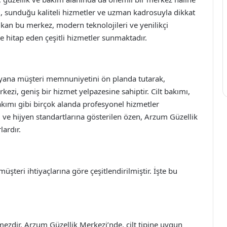
, sunduğu kaliteli hizmetler ve uzman kadrosuyla dikkat
ıkan bu merkez, modern teknolojileri ve yenilikçi
 hitap eden çeşitli hizmetler sunmaktadır.
yana müşteri memnuniyetini ön planda tutarak,
kezi, geniş bir hizmet yelpazesine sahiptir. Cilt bakımı,
akımı gibi birçok alanda profesyonel hizmetler
i ve hijyen standartlarına gösterilen özen, Arzum Güzellik
ardır.
teri ihtiyaçlarına göre çeşitlendirilmiştir. İşte bu
çilmezdir. Arzum Güzellik Merkezi’nde, cilt tipine uygun