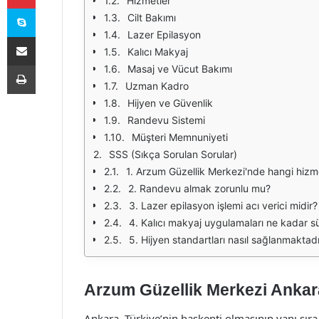
Hizmetler
Skype
Cilt Bakımı
Lazer Epilasyon
E-Posta ile paylaş
Kalıcı Makyaj
Yazdır
Masaj ve Vücut Bakımı
Uzman Kadro
Hijyen ve Güvenlik
Randevu Sistemi
Müşteri Memnuniyeti
SSS (Sıkça Sorulan Sorular)
1. Arzum Güzellik Merkezi'nde hangi hizm
2. Randevu almak zorunlu mu?
3. Lazer epilasyon işlemi acı verici midir?
4. Kalıcı makyaj uygulamaları ne kadar s
5. Hijyen standartları nasıl sağlanmaktad
Arzum Güzellik Merkezi Ankara
Ankara, Türkiye’nin başkenti olmasının yanı sır