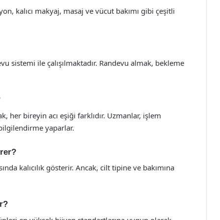
yon, kalıcı makyaj, masaj ve vücut bakımı gibi çeşitli
vu sistemi ile çalışılmaktadır. Randevu almak, bekleme
?
k, her bireyin acı eşiği farklıdır. Uzmanlar, işlem
bilgilendirme yaparlar.
ürer?
ında kalıcılık gösterir. Ancak, cilt tipine ve bakımına
ır?
nleri en yüksek hijyen standartlarına uygun olarak