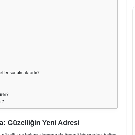
etler sunulmaktadır?
ürer?
ır?
: Güzelliğin Yeni Adresi
a, güzellik ve bakım alanında da önemli bir merkez haline