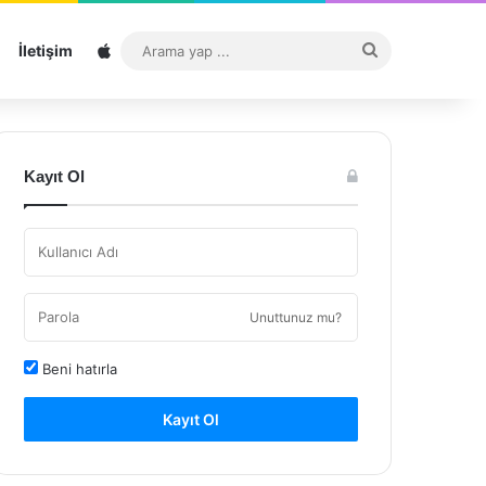
Sitemap
Arama
İletişim
yap
...
Kayıt Ol
Unuttunuz mu?
Beni hatırla
Kayıt Ol