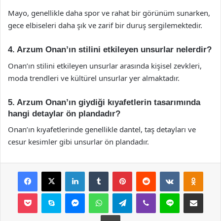
Mayo, genellikle daha spor ve rahat bir görünüm sunarken,
gece elbiseleri daha şık ve zarif bir duruş sergilemektedir.
4. Arzum Onan’ın stilini etkileyen unsurlar nelerdir?
Onan’ın stilini etkileyen unsurlar arasında kişisel zevkleri,
moda trendleri ve kültürel unsurlar yer almaktadır.
5. Arzum Onan’ın giydiği kıyafetlerin tasarımında
hangi detaylar ön plandadır?
Onan’ın kıyafetlerinde genellikle dantel, taş detayları ve
cesur kesimler gibi unsurlar ön plandadır.
Facebook
X
LinkedIn
Tumblr
Pinterest
Reddit
VKontakte
Odnok
Pocket
Skype
Messenger
WhatsApp
Telegram
Viber
Line
E-Posta ile payla
Yazdır