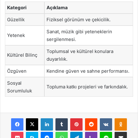
Kategori
Açıklama
Güzellik
Fiziksel görünüm ve çekicilik.
Sanat, müzik gibi yeteneklerin
Yetenek
sergilenmesi.
Toplumsal ve kültürel konulara
Kültürel Bilinç
duyarlılık.
Özgüven
Kendine güven ve sahne performansı.
Sosyal
Topluma katkı projeleri ve farkındalık.
Sorumluluk
Facebook
X
LinkedIn
Tumblr
Pinterest
Reddit
VKontakte
Odnok
Pocket
Skype
Messenger
WhatsApp
Telegram
Viber
Line
E-Posta ile payla