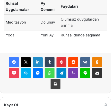
Ruhsal
Ay
Faydaları
Uygulamalar
Dönemi
Olumsuz duygulardan
Meditasyon
Dolunay
arınma
Yoga
Yeni Ay
Ruhsal denge sağlama
Facebook
X
LinkedIn
Tumblr
Pinterest
Reddit
VKontakte
Odnok
Pocket
Skype
Messenger
WhatsApp
Telegram
Viber
Line
E-Posta ile payla
Yazdır
Kayıt Ol