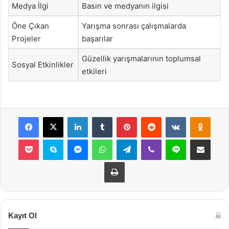
Medya İlgi
Basın ve medyanın ilgisi
Öne Çıkan
Yarışma sonrası çalışmalarda
Projeler
başarılar
Güzellik yarışmalarının toplumsal
Sosyal Etkinlikler
etkileri
Facebook
X
LinkedIn
Tumblr
Pinterest
Reddit
VKontakte
Odnok
Pocket
Skype
Messenger
WhatsApp
Telegram
Viber
Line
E-Posta ile payla
Yazdır
Kayıt Ol