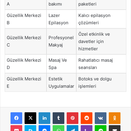
A
bakımı
paketleri
Güzellik Merkezi
Lazer
Kalıcı epilasyon
B
Epilasyon
çözümleri
Özel etkinlik ve
Güzellik Merkezi
Profesyonel
davetler için
C
Makyaj
hizmetler
Güzellik Merkezi
Masaj Ve
Rahatlatıcı masaj
D
Spa
seansları
Güzellik Merkezi
Estetik
Botoks ve dolgu
E
Uygulamalar
işlemleri
Facebook
X
LinkedIn
Tumblr
Pinterest
Reddit
VKontakte
Odnok
Pocket
Skype
Messenger
WhatsApp
Telegram
Viber
Line
E-Posta ile payla