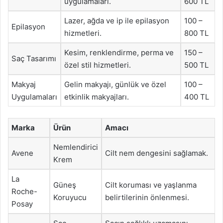
uygulamaları.
600 TL
Lazer, ağda ve ip ile epilasyon
100 –
Epilasyon
hizmetleri.
800 TL
Kesim, renklendirme, perma ve
150 –
Saç Tasarımı
özel stil hizmetleri.
500 TL
Makyaj
Gelin makyajı, günlük ve özel
100 –
Uygulamaları
etkinlik makyajları.
400 TL
Marka
Ürün
Amacı
Nemlendirici
Avene
Cilt nem dengesini sağlamak.
Krem
La
Güneş
Cilt koruması ve yaşlanma
Roche-
Koruyucu
belirtilerinin önlenmesi.
Posay