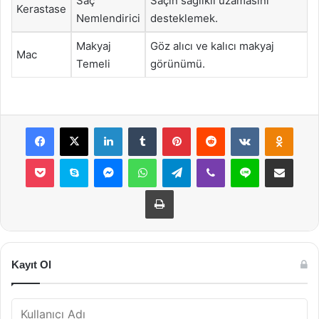
Saç
Saçın sağlıklı uzamasını
Kerastase
Nemlendirici
desteklemek.
Makyaj
Göz alıcı ve kalıcı makyaj
Mac
Temeli
görünümü.
Facebook
X
LinkedIn
Tumblr
Pinterest
Reddit
VKontakte
Odnok
Pocket
Skype
Messenger
WhatsApp
Telegram
Viber
Line
E-Posta ile payla
Yazdır
Kayıt Ol