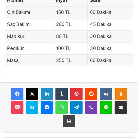
Hizmet
Fiyat
Süre
Cilt Bakımı
150 TL
60 Dakika
Saç Bakımı
200 TL
45 Dakika
Manikür
80 TL
30 Dakika
Pedikür
100 TL
30 Dakika
Masaj
250 TL
60 Dakika
Facebook
X
LinkedIn
Tumblr
Pinterest
Reddit
VKontakte
Odnok
Pocket
Skype
Messenger
WhatsApp
Telegram
Viber
Line
E-Posta ile payla
Yazdır