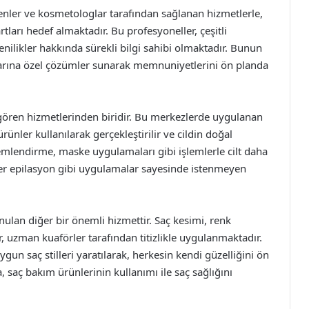
enler ve kosmetologlar tarafından sağlanan hizmetlerle,
tları hedef almaktadır. Bu profesyoneller, çeşitli
enilikler hakkında sürekli bilgi sahibi olmaktadır. Bunun
açlarına özel çözümler sunarak memnuniyetlerini ön planda
p gören hizmetlerinden biridir. Bu merkezlerde uygulanan
ürünler kullanılarak gerçekleştirilir ve cildin doğal
emlendirme, maske uygulamaları gibi işlemlerle cilt daha
azer epilasyon gibi uygulamalar sayesinde istenmeyen
ulan diğer bir önemli hizmettir. Saç kesimi, renk
, uzman kuaförler tarafından titizlikle uygulanmaktadır.
ygun saç stilleri yaratılarak, herkesin kendi güzelliğini ön
 saç bakım ürünlerinin kullanımı ile saç sağlığını