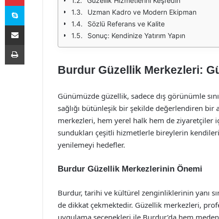
Güzellik Hizmetlerini Keşfedin
Skype
Uzman Kadro ve Modern Ekipman
Sözlü Referans ve Kalite
E-Posta ile paylaş
Sonuç: Kendinize Yatırım Yapın
Yazdır
Burdur Güzellik Merkezleri: Güz
Günümüzde güzellik, sadece dış görünümle sınırl
sağlığı bütünleşik bir şekilde değerlendiren bir
merkezleri, hem yerel halk hem de ziyaretçiler i
sundukları çeşitli hizmetlerle bireylerin kendiler
yenilemeyi hedefler.
Burdur Güzellik Merkezlerinin Önemi
Burdur, tarihi ve kültürel zenginliklerinin yanı sı
de dikkat çekmektedir. Güzellik merkezleri, pro
uygulama seçenekleri ile Burdur’da hem medeni 