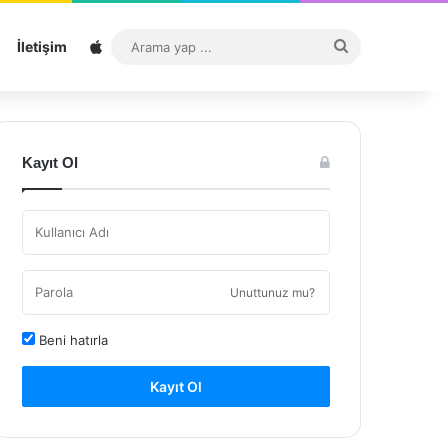
Sitemap
Arama
İletişim
yap
...
Kayıt Ol
Unuttunuz mu?
Beni hatırla
Kayıt Ol