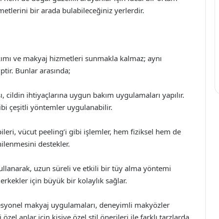
etlerini bir arada bulabileceğiniz yerlerdir.
bakımı ve makyaj hizmetleri sunmakla kalmaz; aynı
tir. Bunlar arasında;
ı, cildin ihtiyaçlarına uygun bakım uygulamaları yapılır.
bi çeşitli yöntemler uygulanabilir.
ileri, vücut peeling’i gibi işlemler, hem fiziksel hem de
ilenmesini destekler.
llanarak, uzun süreli ve etkili bir tüy alma yöntemi
kekler için büyük bir kolaylık sağlar.
esyonel makyaj uygulamaları, deneyimli makyözler
el anlar için kişiye özel stil önerileri ile farklı tarzlarda