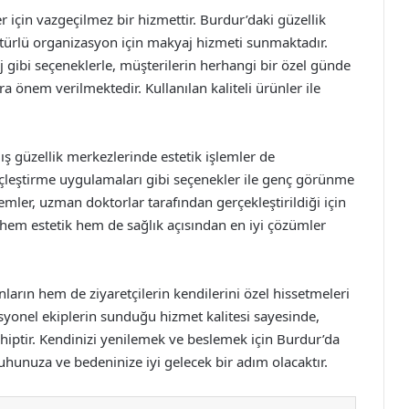
r için vazgeçilmez bir hizmettir. Burdur’daki güzellik
r türlü organizasyon için makyaj hizmeti sunmaktadır.
gibi seçeneklerle, müşterilerin herhangi bir özel günde
önem verilmektedir. Kullanılan kaliteli ürünler ile
ş güzellik merkezlerinde estetik işlemler de
çleştirme uygulamaları gibi seçenekler ile genç görünme
lemler, uzman doktorlar tarafından gerçekleştirildiği için
 hem estetik hem de sağlık açısından en iyi çözümler
arın hem de ziyaretçilerin kendilerini özel hissetmeleri
syonel ekiplerin sunduğu hizmet kalitesi sayesinde,
ahiptir. Kendinizi yenilemek ve beslemek için Burdur’da
uhunuza ve bedeninize iyi gelecek bir adım olacaktır.