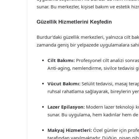
sunar. Bu merkezler, kişisel bakım ve estetik hizm
Güzellik Hizmetlerini Keşfedin
Burdur’daki güzellik merkezleri, yalnızca cilt 
zamanda geniş bir yelpazede uygulamalara sahip
Cilt Bakımı:
Profesyonel cilt analizi sonras
Anti-aging, nemlendirme, sivilce tedavisi gi
Vücut Bakımı:
Selülit tedavisi, masaj terap
ruhsal rahatlama sağlayarak, bireylerin yen
Lazer Epilasyon:
Modern lazer teknoloji ku
sunar. Bu uygulama, hem kadınlar hem de er
Makyaj Hizmetleri:
Özel günler için prof
tarafından yapılmaktadır. Düğün, nişan gibi öz