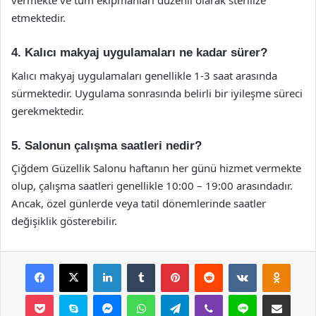
vermekte ve tüm ekipmanları düzenli olarak sterilize
etmektedir.
4. Kalıcı makyaj uygulamaları ne kadar sürer?
Kalıcı makyaj uygulamaları genellikle 1-3 saat arasında
sürmektedir. Uygulama sonrasında belirli bir iyileşme süreci
gerekmektedir.
5. Salonun çalışma saatleri nedir?
Çiğdem Güzellik Salonu haftanın her günü hizmet vermekte
olup, çalışma saatleri genellikle 10:00 – 19:00 arasındadır.
Ancak, özel günlerde veya tatil dönemlerinde saatler
değişiklik gösterebilir.
Facebook
X
LinkedIn
Tumblr
Pinterest
Reddit
VKontakte
Odnok
Pocket
Skype
Messenger
WhatsApp
Telegram
Viber
Line
E-Posta ile payla