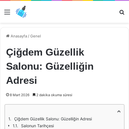
Menü
Ar
Anasayfa
/
Genel
Çiğdem Güzellik
Salonu: Güzelliğin
Adresi
8 Mart 2026
2 dakika okuma süresi
Çiğdem Güzellik Salonu: Güzelliğin Adresi
Salonun Tarihçesi