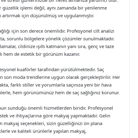
 ve stresli günlerinizde bir nefes almanıza yardımcı olur.
 güzellik işlemi değil, aynı zamanda bir yenilenme
i artırmak için düşünülmüş ve uygulanmıştır.
ğlığı için son derece önemlidir. Profesyonel cilt analizi
a, sorunlu bölgelere yönelik çözümler sunulmaktadır.
amalar, cildinize ışıltı katmanın yanı sıra, genç ve taze
lı hem de estetik bir görünüm kazanır.
fesyonel kuaförler tarafından yürütülmektedir. Saç
en son moda trendlerine uygun olarak gerçekleştirilir. Her
ta, farklı stiller ve yorumlarla saçınıza yeni bir hava
rünlerle, hem görünümünüz hem de saç sağlığınız korunur.
nun sunduğu önemli hizmetlerden biridir. Profesyonel
 istek ve ihtiyaçlarına göre makyaj yapmaktadır. Gelin
n makyaj seçenekleri, sizin güzelliğinizi ön plana
erle ve kaliteli ürünlerle yapılan makyaj,