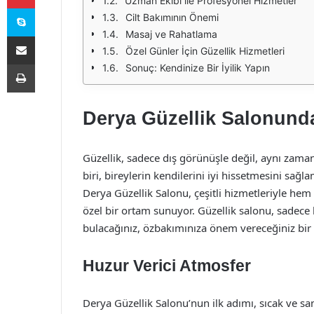
Uzman Ekibi ile Profesyonel Hizmetler
Skype
Cilt Bakımının Önemi
Masaj ve Rahatlama
E-Posta ile paylaş
Özel Günler İçin Güzellik Hizmetleri
Yazdır
Sonuç: Kendinize Bir İyilik Yapın
Derya Güzellik Salonunda
Güzellik, sadece dış görünüşle değil, aynı zamand
biri, bireylerin kendilerini iyi hissetmesini sa
Derya Güzellik Salonu, çeşitli hizmetleriyle h
özel bir ortam sunuyor. Güzellik salonu, sadece 
bulacağınız, özbakımınıza önem vereceğiniz bir 
Huzur Verici Atmosfer
Derya Güzellik Salonu’nun ilk adımı, sıcak ve s