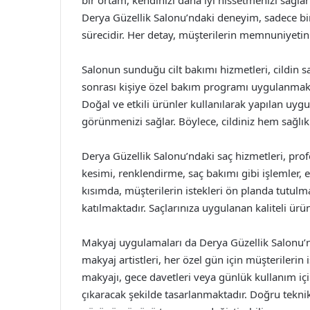
bir ortam, kendinizi daha iyi hissetmenizi sağlar
Derya Güzellik Salonu’ndaki deneyim, sadece bir
sürecidir. Her detay, müşterilerin memnuniyetin
Salonun sunduğu cilt bakımı hizmetleri, cildin sa
sonrası kişiye özel bakım programı uygulanmakt
Doğal ve etkili ürünler kullanılarak yapılan uygul
görünmenizi sağlar. Böylece, cildiniz hem sağlık
Derya Güzellik Salonu’ndaki saç hizmetleri, pro
kesimi, renklendirme, saç bakımı gibi işlemler, 
kısımda, müşterilerin istekleri ön planda tutulmak
katılmaktadır. Saçlarınıza uygulanan kaliteli ü
Makyaj uygulamaları da Derya Güzellik Salonu’
makyaj artistleri, her özel gün için müşterilerin
makyajı, gece davetleri veya günlük kullanım içi
çıkaracak şekilde tasarlanmaktadır. Doğru teknikl