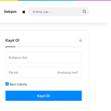
Sitemap
Arama
İletişim
yap
...
Kayıt Ol
Unuttunuz mu?
Beni hatırla
Kayıt Ol