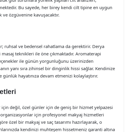
uk gibi sorunlara yönelik yapılan cilt analizleri,
nmektedir. Bu sayede, her birey kendi cilt tipine en uygun
k ve özgüvenine kavuşacaktır.
ir; ruhsal ve bedensel rahatlama da gerektirir. Derya
i masaj teknikleri ile öne çıkmaktadır. Aromaterapi
 seçenekler ile günün yorgunluğunu üzerinizden
anın yanı sıra zihinsel bir dinginlik hissi sağlar. Kendinize
le günlük hayatınıza devam etmenizi kolaylaştırır.
etleri
çin değil, özel günler için de geniş bir hizmet yelpazesi
 organizasyonlar için profesyonel makyaj hizmetleri
göre özel bir makyaj ve saç tasarımı hazırlayarak, o
anlarınızda kendinizi muhteşem hissetmeniz garanti altına