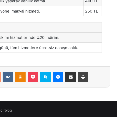
lik yaparak yenilik katma.
400 TL
syonel makyaj hizmeti.
250 TL
akımı hizmetlerinde %20 indirim.
günü, tüm hizmetlere ücretsiz danışmanlık.
st
Reddit
VKontakte
Odnoklassniki
Pocket
Skype
Messenger
E-Posta ile paylaş
Yazdır
dirblog