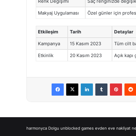
Renk Değişimi
Saç renginizde değişik
Makyaj Uygulaması
Özel günler için profe
Etkileşim
Tarih
Detaylar
Kampanya
15 Kasım 2023
Tüm cilt b
Etkinlik
20 Kasım 2023
Açık kapı 
Facebook
X
LinkedIn
Tumblr
Pintere
harmonyca Dolgu
unblocked games
evden eve nakliyat
ne