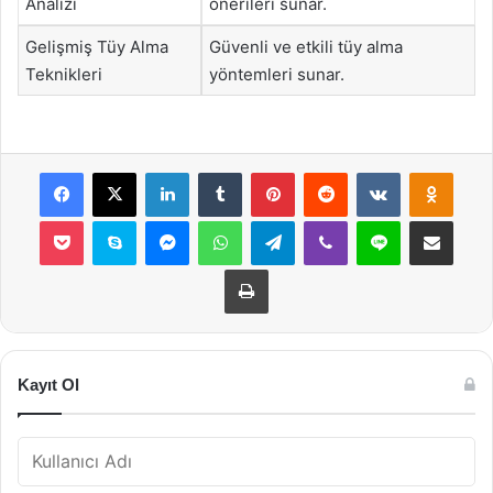
Analizi
önerileri sunar.
Gelişmiş Tüy Alma
Güvenli ve etkili tüy alma
Teknikleri
yöntemleri sunar.
Facebook
X
LinkedIn
Tumblr
Pinterest
Reddit
VKontakte
Odnok
Pocket
Skype
Messenger
WhatsApp
Telegram
Viber
Line
E-Posta ile payla
Yazdır
Kayıt Ol