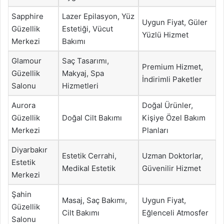
Sapphire
Lazer Epilasyon, Yüz
Uygun Fiyat, Güler
Güzellik
Estetiği, Vücut
Yüzlü Hizmet
Merkezi
Bakımı
Glamour
Saç Tasarımı,
Premium Hizmet,
Güzellik
Makyaj, Spa
İndirimli Paketler
Salonu
Hizmetleri
Aurora
Doğal Ürünler,
Güzellik
Doğal Cilt Bakımı
Kişiye Özel Bakım
Merkezi
Planları
Diyarbakır
Estetik Cerrahi,
Uzman Doktorlar,
Estetik
Medikal Estetik
Güvenilir Hizmet
Merkezi
Şahin
Masaj, Saç Bakımı,
Uygun Fiyat,
Güzellik
Cilt Bakımı
Eğlenceli Atmosfer
Salonu