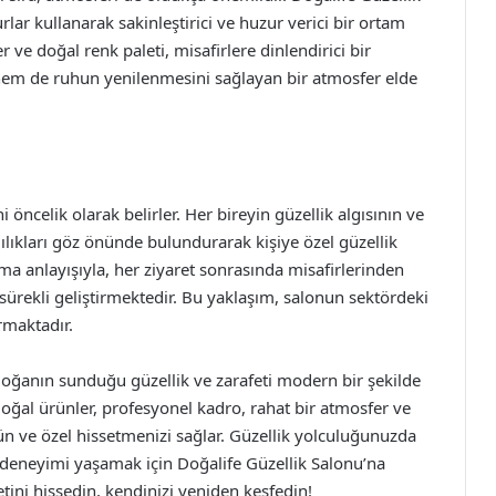
ar kullanarak sakinleştirici ve huzur verici bir ortam
r ve doğal renk paleti, misafirlere dinlendirici bir
em de ruhun yenilenmesini sağlayan bir atmosfer elde
ncelik olarak belirler. Her bireyin güzellik algısının ve
klılıkları göz önünde bulundurarak kişiye özel güzellik
ışma anlayışıyla, her ziyaret sonrasında misafirlerinden
sürekli geliştirmektedir. Bu yaklaşım, salonun sektördeki
rmaktadır.
doğanın sunduğu güzellik ve zarafeti modern bir şekilde
oğal ürünler, profesyonel kadro, rahat bir atmosfer ve
ün ve özel hissetmenizi sağlar. Güzellik yolculuğunuzda
z deneyimi yaşamak için Doğalife Güzellik Salonu’na
ni hissedin, kendinizi yeniden keşfedin!