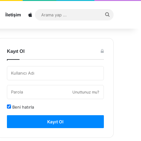
Sitemap
Arama
İletişim
yap
...
Kayıt Ol
Unuttunuz mu?
Beni hatırla
Kayıt Ol