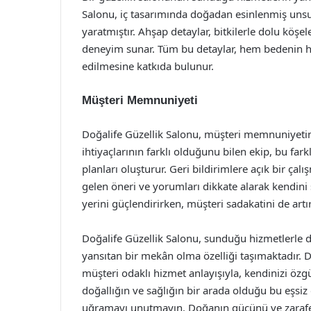
Salonu, iç tasarımında doğadan esinlenmiş unsurl
yaratmıştır. Ahşap detaylar, bitkilerle dolu köşele
deneyim sunar. Tüm bu detaylar, hem bedenin h
edilmesine katkıda bulunur.
Müşteri Memnuniyeti
Doğalife Güzellik Salonu, müşteri memnuniyetini ö
ihtiyaçlarının farklı olduğunu bilen ekip, bu far
planları oluşturur. Geri bildirimlere açık bir çal
gelen öneri ve yorumları dikkate alarak kendini 
yerini güçlendirirken, müşteri sadakatini de artı
Doğalife Güzellik Salonu, sunduğu hizmetlerle 
yansıtan bir mekân olma özelliği taşımaktadır. D
müşteri odaklı hizmet anlayışıyla, kendinizi özg
doğallığın ve sağlığın bir arada olduğu bu eşsi
uğramayı unutmayın. Doğanın gücünü ve zarafeti