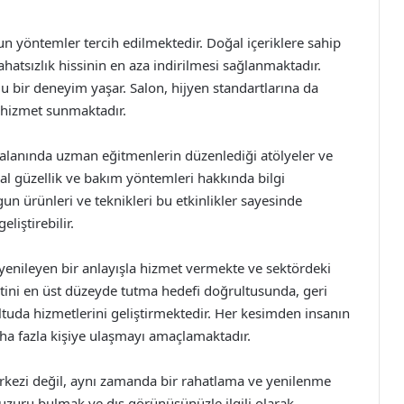
un yöntemler tercih edilmektedir. Doğal içeriklere sahip
rahatsızlık hissinin en aza indirilmesi sağlanmaktadır.
lu bir deneyim yaşar. Salon, hijyen standartlarına da
 hizmet sunmaktadır.
, alanında uzman eğitmenlerin düzenlediği atölyeler ve
ğal güzellik ve bakım yöntemleri hakkında bilgi
ygun ürünleri ve teknikleri bu etkinlikler sayesinde
iştirebilir.
 yenileyen bir anlayışla hizmet vermekte ve sektördeki
tini en üst düzeyde tutma hedefi doğrultusunda, geri
uda hizmetlerini geliştirmektedir. Her kesimden insanın
daha fazla kişiye ulaşmayı amaçlamaktadır.
erkezi değil, aynı zamanda bir rahatlama ve yenilenme
huzuru bulmak ve dış görünüşünüzle ilgili olarak