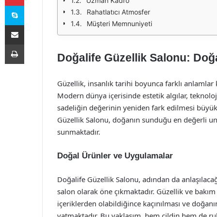
Uzman Kadro
Skype
Rahatlatıcı Atmosfer
Müşteri Memnuniyeti
E-Posta ile paylaş
Yazdır
Doğalife Güzellik Salonu: Doğa
Güzellik, insanlık tarihi boyunca farklı anlamlar 
Modern dünya içerisinde estetik algılar, teknoloji
sadeliğin değerinin yeniden fark edilmesi büyük 
Güzellik Salonu, doğanın sunduğu en değerli uns
sunmaktadır.
Doğal Ürünler ve Uygulamalar
Doğalife Güzellik Salonu, adından da anlaşılacağ
salon olarak öne çıkmaktadır. Güzellik ve bakım
içeriklerden olabildiğince kaçınılması ve doğan
yatmaktadır. Bu yaklaşım, hem cildin hem de ru