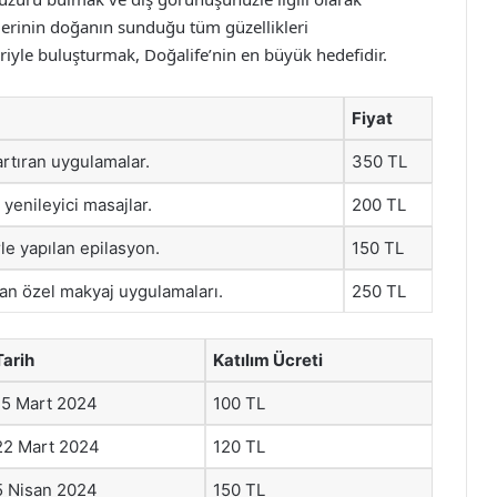
irlerinin doğanın sunduğu tüm güzellikleri
riyle buluşturmak, Doğalife’nin en büyük hedefidir.
Fiyat
 artıran uygulamalar.
350 TL
 yenileyici masajlar.
200 TL
rle yapılan epilasyon.
150 TL
lan özel makyaj uygulamaları.
250 TL
Tarih
Katılım Ücreti
15 Mart 2024
100 TL
22 Mart 2024
120 TL
5 Nisan 2024
150 TL