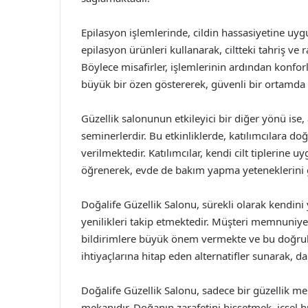
Epilasyon işlemlerinde, cildin hassasiyetine uyg
epilasyon ürünleri kullanarak, ciltteki tahriş ve 
Böylece misafirler, işlemlerinin ardından konfor
büyük bir özen göstererek, güvenli bir ortamda
Güzellik salonunun etkileyici bir diğer yönü ise
seminerlerdir. Bu etkinliklerde, katılımcılara do
verilmektedir. Katılımcılar, kendi cilt tiplerine u
öğrenerek, evde de bakım yapma yeteneklerini gel
Doğalife Güzellik Salonu, sürekli olarak kendini
yenilikleri takip etmektedir. Müşteri memnuniye
bildirimlere büyük önem vermekte ve bu doğrult
ihtiyaçlarına hitap eden alternatifler sunarak, 
Doğalife Güzellik Salonu, sadece bir güzellik m
mekanıdır. Doğanın zarafetini hissetmek, içsel 