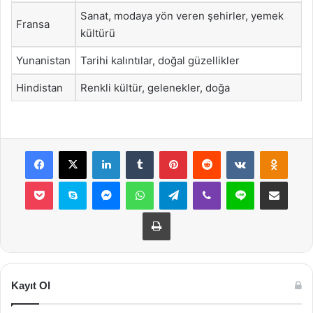
Sanat, modaya yön veren şehirler, yemek
Fransa
kültürü
Yunanistan
Tarihi kalıntılar, doğal güzellikler
Hindistan
Renkli kültür, gelenekler, doğa
Facebook
X
LinkedIn
Tumblr
Pinterest
Reddit
VKontakte
Odnok
Pocket
Skype
Messenger
WhatsApp
Telegram
Viber
Line
E-Posta ile payla
Yazdır
Kayıt Ol