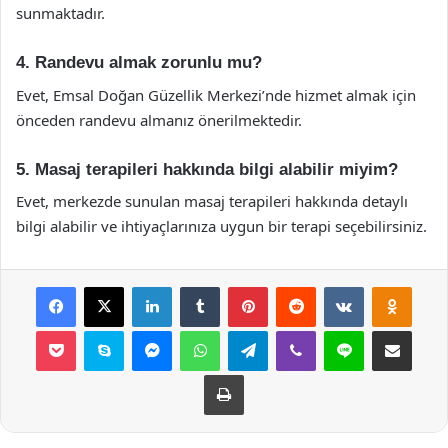
sunmaktadır.
4. Randevu almak zorunlu mu?
Evet, Emsal Doğan Güzellik Merkezi’nde hizmet almak için
önceden randevu almanız önerilmektedir.
5. Masaj terapileri hakkında bilgi alabilir miyim?
Evet, merkezde sunulan masaj terapileri hakkında detaylı
bilgi alabilir ve ihtiyaçlarınıza uygun bir terapi seçebilirsiniz.
Facebook
X
LinkedIn
Tumblr
Pinterest
Reddit
VKontakte
Odnok
Pocket
Skype
Messenger
WhatsApp
Telegram
Viber
Line
E-Posta ile payla
Yazdır