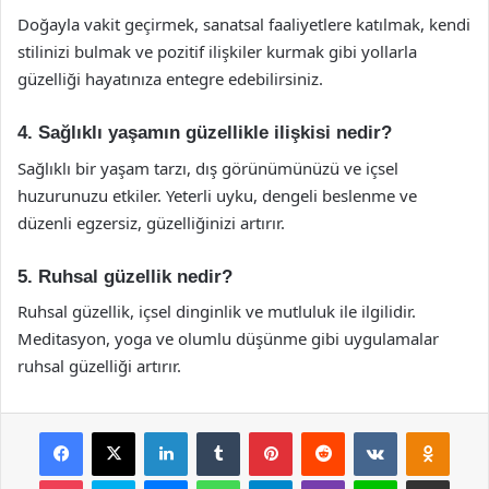
Doğayla vakit geçirmek, sanatsal faaliyetlere katılmak, kendi
stilinizi bulmak ve pozitif ilişkiler kurmak gibi yollarla
güzelliği hayatınıza entegre edebilirsiniz.
4. Sağlıklı yaşamın güzellikle ilişkisi nedir?
Sağlıklı bir yaşam tarzı, dış görünümünüzü ve içsel
huzurunuzu etkiler. Yeterli uyku, dengeli beslenme ve
düzenli egzersiz, güzelliğinizi artırır.
5. Ruhsal güzellik nedir?
Ruhsal güzellik, içsel dinginlik ve mutluluk ile ilgilidir.
Meditasyon, yoga ve olumlu düşünme gibi uygulamalar
ruhsal güzelliği artırır.
Facebook
X
LinkedIn
Tumblr
Pinterest
Reddit
VKontakte
Odnok
Pocket
Skype
Messenger
WhatsApp
Telegram
Viber
Line
E-Posta ile payla