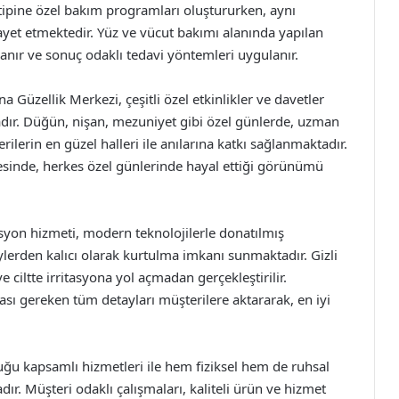
 tipine özel bakım programları oluştururken, aynı
ayet etmektedir. Yüz ve vücut bakımı alanında yapılan
lanır ve sonuç odaklı tedavi yöntemleri uygulanır.
a Güzellik Merkezi, çeşitli özel etkinlikler ve davetler
dır. Düğün, nişan, mezuniyet gibi özel günlerde, uzman
lerin en güzel halleri ile anılarına katkı sağlanmaktadır.
sinde, herkes özel günlerinde hayal ettiği görünümü
syon hizmeti, modern teknolojilerle donatılmış
ylerden kalıcı olarak kurtulma imkanı sunmaktadır. Gizli
iltte irritasyona yol açmadan gerçekleştirilir.
sı gereken tüm detayları müşterilere aktararak, en iyi
uğu kapsamlı hizmetleri ile hem fiziksel hem de ruhsal
. Müşteri odaklı çalışmaları, kaliteli ürün ve hizmet