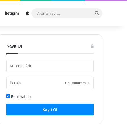
Sitemap
Arama
İletişim
yap
...
Kayıt Ol
Unuttunuz mu?
Beni hatırla
Kayıt Ol