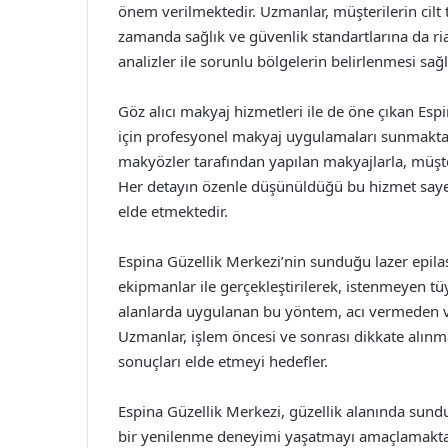
önem verilmektedir. Uzmanlar, müşterilerin cilt
zamanda sağlık ve güvenlik standartlarına da ri
analizler ile sorunlu bölgelerin belirlenmesi sağ
Göz alıcı makyaj hizmetleri ile de öne çıkan Espin
için profesyonel makyaj uygulamaları sunmakta
makyözler tarafından yapılan makyajlarla, müşteri
Her detayın özenle düşünüldüğü bu hizmet saye
elde etmektedir.
Espina Güzellik Merkezi’nin sunduğu lazer epila
ekipmanlar ile gerçekleştirilerek, istenmeyen tü
alanlarda uygulanan bu yöntem, acı vermeden ve c
Uzmanlar, işlem öncesi ve sonrası dikkate alınma
sonuçları elde etmeyi hedefler.
Espina Güzellik Merkezi, güzellik alanında sund
bir yenilenme deneyimi yaşatmayı amaçlamaktadır