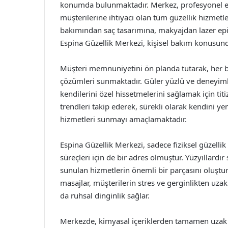
konumda bulunmaktadır. Merkez, profesyonel e
müşterilerine ihtiyacı olan tüm güzellik hizmetle
bakımından saç tasarımına, makyajdan lazer epi
Espina Güzellik Merkezi, kişisel bakım konusund
Müşteri memnuniyetini ön planda tutarak, her bire
çözümleri sunmaktadır. Güler yüzlü ve deneyiml
kendilerini özel hissetmelerini sağlamak için titi
trendleri takip ederek, sürekli olarak kendini ye
hizmetleri sunmayı amaçlamaktadır.
Espina Güzellik Merkezi, sadece fiziksel güzelli
süreçleri için de bir adres olmuştur. Yüzyıllard
sunulan hizmetlerin önemli bir parçasını oluştur
masajlar, müşterilerin stres ve gerginlikten uza
da ruhsal dinginlik sağlar.
Merkezde, kimyasal içeriklerden tamamen uzak ve