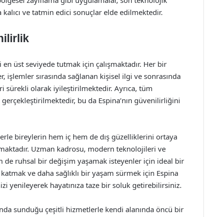
bölgesel zayıflama gibi uygulamalar, son teknolojik
kalıcı ve tatmin edici sonuçlar elde edilmektedir.
lirlik
en üst seviyede tutmak için çalışmaktadır. Her bir
, işlemler sırasında sağlanan kişisel ilgi ve sonrasında
i sürekli olarak iyileştirilmektedir. Ayrıca, tüm
gerçekleştirilmektedir, bu da Espina’nın güvenilirliğini
erle bireylerin hem iç hem de dış güzelliklerini ortaya
kmaktadır. Uzman kadrosu, modern teknolojileri ve
m de ruhsal bir değişim yaşamak isteyenler için ideal bir
r katmak ve daha sağlıklı bir yaşam sürmek için Espina
zi yenileyerek hayatınıza taze bir soluk getirebilirsiniz.
ında sunduğu çeşitli hizmetlerle kendi alanında öncü bir