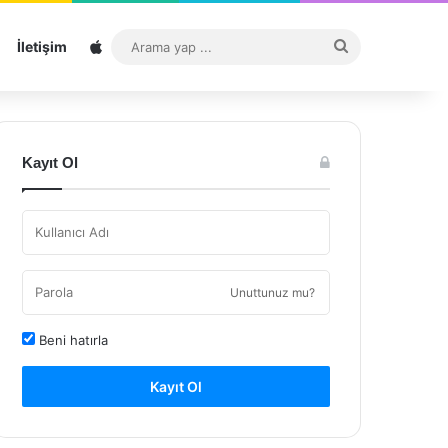
Sitemap
Arama
İletişim
yap
...
Kayıt Ol
Unuttunuz mu?
Beni hatırla
Kayıt Ol