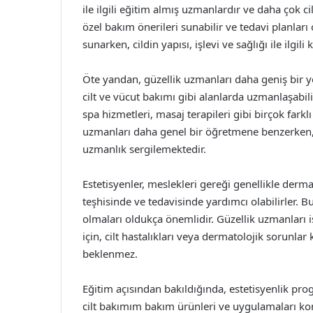
ile ilgili eğitim almış uzmanlardır ve daha çok cilt
özel bakım önerileri sunabilir ve tedavi planları
sunarken, cildin yapısı, işlevi ve sağlığı ile ilgili
Öte yandan, güzellik uzmanları daha geniş bir y
cilt ve vücut bakımı gibi alanlarda uzmanlaşabilirl
spa hizmetleri, masaj terapileri gibi birçok farkl
uzmanları daha genel bir öğretmene benzerken, e
uzmanlık sergilemektedir.
Estetisyenler, meslekleri gereği genellikle dermato
teşhisinde ve tedavisinde yardımcı olabilirler. B
olmaları oldukça önemlidir. Güzellik uzmanları is
için, cilt hastalıkları veya dermatolojik sorunla
beklenmez.
Eğitim açısından bakıldığında, estetisyenlik prog
cilt bakımım bakım ürünleri ve uygulamaları kon