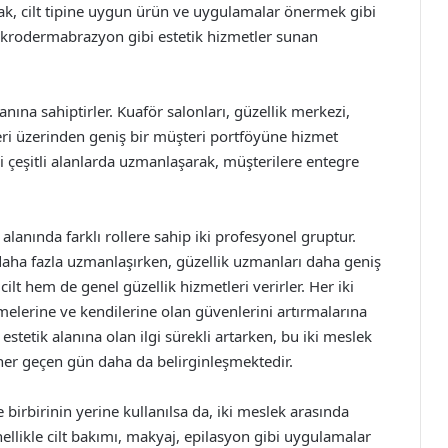
pmak, cilt tipine uygun ürün ve uygulamalar önermek gibi
 mikrodermabrazyon gibi estetik hizmetler sunan
anına sahiptirler. Kuaför salonları, güzellik merkezi,
mleri üzerinden geniş bir müşteri portföyüne hizmet
i çeşitli alanlarda uzmanlaşarak, müşterilere entegre
alanında farklı rollere sahip iki profesyonel gruptur.
a daha fazla uzmanlaşırken, güzellik uzmanları daha geniş
lt hem de genel güzellik hizmetleri verirler. Her iki
tmelerine ve kendilerine olan güvenlerini artırmalarına
estetik alanına olan ilgi sürekli artarken, bu iki meslek
er geçen gün daha da belirginleşmektedir.
 birbirinin yerine kullanılsa da, iki meslek arasında
nellikle cilt bakımı, makyaj, epilasyon gibi uygulamalar