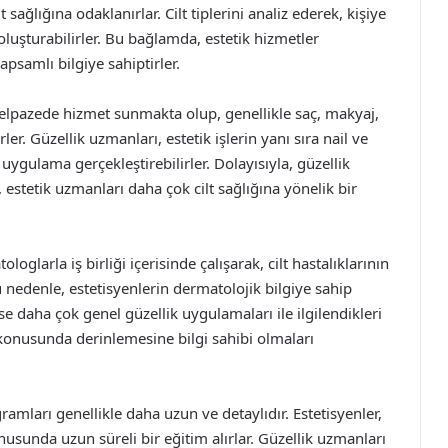
 sağlığına odaklanırlar. Cilt tiplerini analiz ederek, kişiye
 oluşturabilirler. Bu bağlamda, estetik hizmetler
 kapsamlı bilgiye sahiptirler.
elpazede hizmet sunmakta olup, genellikle saç, makyaj,
er. Güzellik uzmanları, estetik işlerin yanı sıra nail ve
ı uygulama gerçekleştirebilirler. Dolayısıyla, güzellik
stetik uzmanları daha çok cilt sağlığına yönelik bir
loglarla iş birliği içerisinde çalışarak, cilt hastalıklarının
u nedenle, estetisyenlerin dermatolojik bilgiye sahip
e daha çok genel güzellik uygulamaları ile ilgilendikleri
r konusunda derinlemesine bilgi sahibi olmaları
ramları genellikle daha uzun ve detaylıdır. Estetisyenler,
usunda uzun süreli bir eğitim alırlar. Güzellik uzmanları