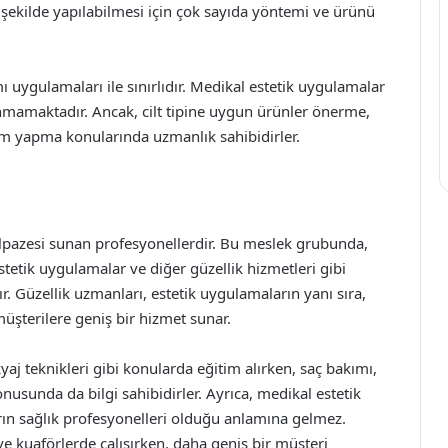
ir şekilde yapılabilmesi için çok sayıda yöntemi ve ürünü
ımı uygulamaları ile sınırlıdır. Medikal estetik uygulamalar
nmamaktadır. Ancak, cilt tipine uygun ürünler önerme,
akım yapma konularında uzmanlık sahibidirler.
elpazesi sunan profesyonellerdir. Bu meslek grubunda,
tetik uygulamalar ve diğer güzellik hizmetleri gibi
. Güzellik uzmanları, estetik uygulamaların yanı sıra,
üşterilere geniş bir hizmet sunar.
yaj teknikleri gibi konularda eğitim alırken, saç bakımı,
onusunda da bilgi sahibidirler. Ayrıca, medikal estetik
arın sağlık profesyonelleri olduğu anlamına gelmez.
 ve kuaförlerde çalışırken, daha geniş bir müşteri