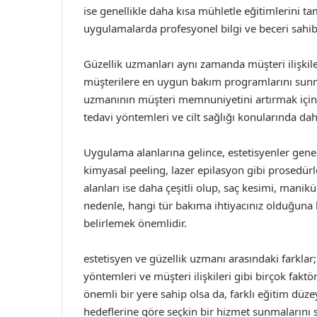
ise genellikle daha kısa mühletle eğitimlerini ta
uygulamalarda profesyonel bilgi ve beceri sahibi 
Güzellik uzmanları aynı zamanda müşteri ilişkil
müşterilere en uygun bakım programlarını sunm
uzmanının müşteri memnuniyetini artırmak için il
tedavi yöntemleri ve cilt sağlığı konularında dah
Uygulama alanlarına gelince, estetisyenler genel
kimyasal peeling, lazer epilasyon gibi prosedü
alanları ise daha çeşitli olup, saç kesimi, mani
nedenle, hangi tür bakıma ihtiyacınız olduğun
belirlemek önemlidir.
estetisyen ve güzellik uzmanı arasındaki farklar
yöntemleri ve müşteri ilişkileri gibi birçok fak
önemli bir yere sahip olsa da, farklı eğitim düzey
hedeflerine göre seçkin bir hizmet sunmalarını s