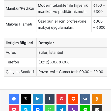
Modern teknikler ile hijyenik
₺100 –
Manikür/Pedikür
manikür ve pedikür hizmeti.
₺300
Özel günler için profesyonel
₺300
Makyaj Hizmeti
makyaj uygulamaları.
– ₺600
İletişim Bilgileri
Detaylar
Adres
Etiler, İstanbul
Telefon
(0212) XXX-XXXX
Çalışma Saatleri
Pazartesi – Cumartesi: 09:00 – 20:00
Facebook
X
LinkedIn
Tumblr
Pinterest
Reddit
VKontakte
Odnok
Pocket
Skype
Messenger
WhatsApp
Telegram
Viber
Line
E-Posta ile payla