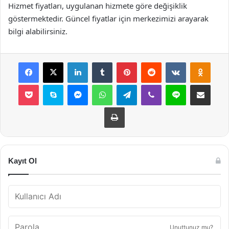
Hizmet fiyatları, uygulanan hizmete göre değişiklik
göstermektedir. Güncel fiyatlar için merkezimizi arayarak
bilgi alabilirsiniz.
Facebook
X
LinkedIn
Tumblr
Pinterest
Reddit
VKontakte
Odnok
Pocket
Skype
Messenger
WhatsApp
Telegram
Viber
Line
E-Posta ile payla
Yazdır
Kayıt Ol
Unuttunuz mu?