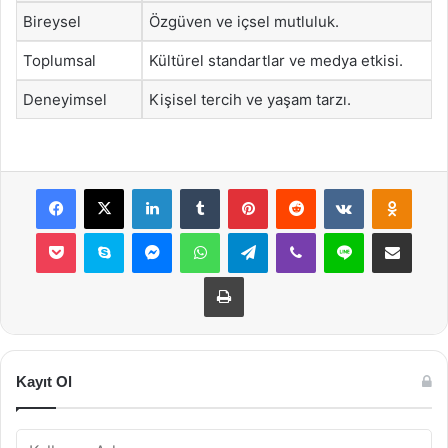
Bireysel
Özgüven ve içsel mutluluk.
Toplumsal
Kültürel standartlar ve medya etkisi.
Deneyimsel
Kişisel tercih ve yaşam tarzı.
Facebook
X
LinkedIn
Tumblr
Pinterest
Reddit
VKontakte
Odnok
Pocket
Skype
Messenger
WhatsApp
Telegram
Viber
Line
E-Posta ile payla
Yazdır
Kayıt Ol