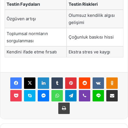
Testin Faydaları
Testin Riskleri
Olumsuz kendilik algısı
Özgüven artışı
gelişimi
Toplumsal normların
Çoğunluk baskısı hissi
sorgulanması
Kendini ifade etme fırsatı
Ekstra stres ve kaygı
Facebook
X
LinkedIn
Tumblr
Pinterest
Reddit
VKontakte
Odnok
Pocket
Skype
Messenger
WhatsApp
Telegram
Viber
Line
E-Posta ile payla
Yazdır