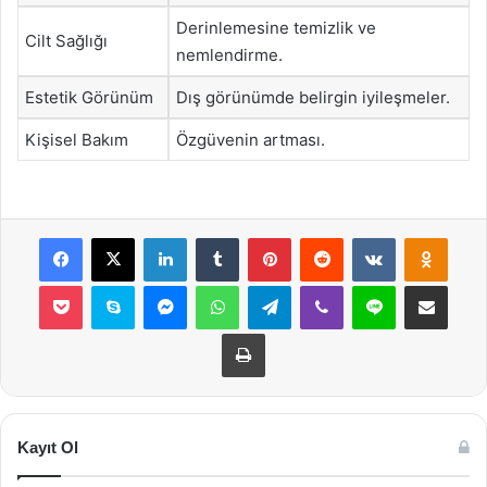
Derinlemesine temizlik ve
Cilt Sağlığı
nemlendirme.
Estetik Görünüm
Dış görünümde belirgin iyileşmeler.
Kişisel Bakım
Özgüvenin artması.
Facebook
X
LinkedIn
Tumblr
Pinterest
Reddit
VKontakte
Odnok
Pocket
Skype
Messenger
WhatsApp
Telegram
Viber
Line
E-Posta ile payla
Yazdır
Kayıt Ol