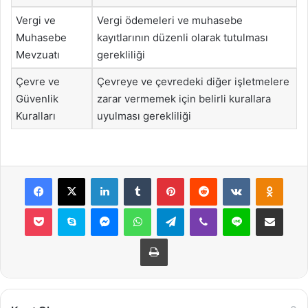
Vergi ve
Vergi ödemeleri ve muhasebe
Muhasebe
kayıtlarının düzenli olarak tutulması
Mevzuatı
gerekliliği
Çevre ve
Çevreye ve çevredeki diğer işletmelere
Güvenlik
zarar vermemek için belirli kurallara
Kuralları
uyulması gerekliliği
Facebook
X
LinkedIn
Tumblr
Pinterest
Reddit
VKontakte
Odnok
Pocket
Skype
Messenger
WhatsApp
Telegram
Viber
Line
E-Posta ile payla
Yazdır