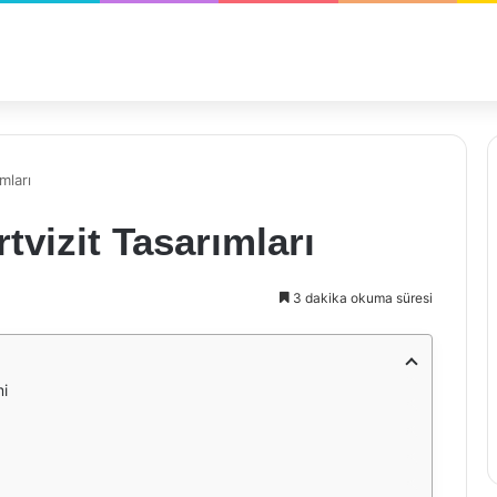
mları
tvizit Tasarımları
3 dakika okuma süresi
mi