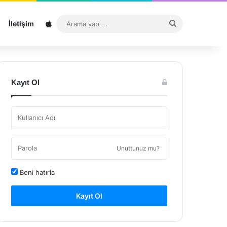
Sitemap
Arama
İletişim
yap
...
Kayıt Ol
Unuttunuz mu?
Beni hatırla
Kayıt Ol