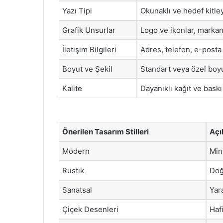
Yazı Tipi
Okunaklı ve hedef kitley
Grafik Unsurlar
Logo ve ikonlar, markanı
İletişim Bilgileri
Adres, telefon, e-posta g
Boyut ve Şekil
Standart veya özel boyut
Kalite
Dayanıklı kağıt ve baskı 
Önerilen Tasarım Stilleri
Açı
Modern
Min
Rustik
Doğ
Sanatsal
Yara
Çiçek Desenleri
Hafi