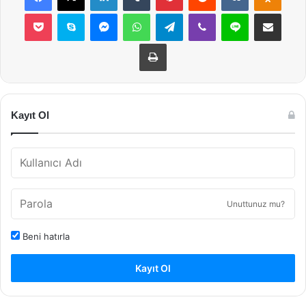
Pocket
Skype
Messenger
WhatsApp
Telegram
Viber
Line
E-Posta ile payla
Yazdır
Kayıt Ol
Unuttunuz mu?
Beni hatırla
Kayıt Ol