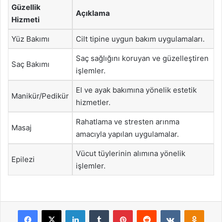
Güzellik
Açıklama
Hizmeti
Yüz Bakımı
Cilt tipine uygun bakım uygulamaları.
Saç sağlığını koruyan ve güzelleştiren
Saç Bakımı
işlemler.
El ve ayak bakımına yönelik estetik
Manikür/Pedikür
hizmetler.
Rahatlama ve stresten arınma
Masaj
amacıyla yapılan uygulamalar.
Vücut tüylerinin alımına yönelik
Epilezi
işlemler.
Facebook
X
LinkedIn
Tumblr
Pinterest
Reddit
VKontakte
Odnok