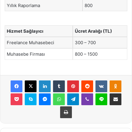
Yıllık Raporlama
800
Hizmet Sağlayıcı
Ücret Aralığı (TL)
Freelance Muhasebeci
300 – 700
Muhasebe Firması
800 – 1500
Facebook
X
LinkedIn
Tumblr
Pinterest
Reddit
VKontakte
Odnok
Pocket
Skype
Messenger
WhatsApp
Telegram
Viber
Line
E-Posta ile payla
Yazdır