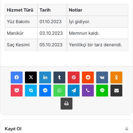
Hizmet Türü
Tarih
Notlar
Yüz Bakımı
01.10.2023
İyi gidiyor.
Manikür
03.10.2023
Memnun kaldı.
Saç Kesimi
05.10.2023
Yenilikçi bir tarz denendi.
Facebook
X
LinkedIn
Tumblr
Pinterest
Reddit
VKontakte
Odnok
Pocket
Skype
Messenger
WhatsApp
Telegram
Viber
Line
E-Posta ile payla
Yazdır
Kayıt Ol