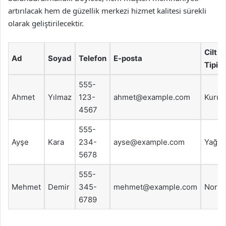
artırılacak hem de güzellik merkezi hizmet kalitesi sürekli
olarak geliştirilecektir.
Cilt
Ad
Soyad
Telefon
E-posta
Tipi
555-
Ahmet
Yılmaz
123-
ahmet@example.com
Kuru
4567
555-
Ayşe
Kara
234-
ayse@example.com
Yağlı
5678
555-
Mehmet
Demir
345-
mehmet@example.com
Norma
6789