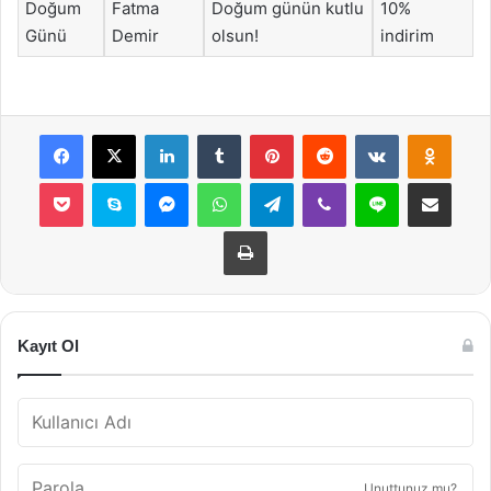
Doğum
Fatma
Doğum günün kutlu
10%
Günü
Demir
olsun!
indirim
Facebook
X
LinkedIn
Tumblr
Pinterest
Reddit
VKontakte
Odnok
Pocket
Skype
Messenger
WhatsApp
Telegram
Viber
Line
E-Posta ile payla
Yazdır
Kayıt Ol
Unuttunuz mu?