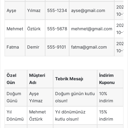
2023
Ayşe
Yılmaz
555-1234
ayse@gmail.com
10-15
2023
Mehmet
Öztürk
555-5678
mehmet@gmail.com
10-12
2023
Fatma
Demir
555-9101
fatma@gmail.com
10-10
Özel
Müşteri
İndirim
Tebrik Mesajı
Gün
Adı
Kuponu
Doğum
Ayşe
Doğum günün kutlu
10%
Günü
Yılmaz
olsun!
indirim
Yıl
Mehmet
Yıl dönümünüz
15%
Dönümü
Öztürk
kutlu olsun!
indirim