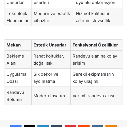
Unsurlar
eserleri
uyumlu dekorasyon
Teknolojik
Modern ve estetik
Hizmet kalitesini
Ekipmanlar
cihazlar
artıran işlevsellik
Mekan
Estetik Unsurlar
Fonksiyonel Özellikler
Bekleme
Rahat koltuklar,
Randevu alanına kolay
Alanı
doğal ışık
erişim
Uygulama
Şık dekor ve
Gerekli ekipmanların
Odası
aydınlatma
kolay ulaşımı
Randevu
Modern tasarım
Verimli randevu akışı
Bölümü
Facebook
X
LinkedIn
Tumblr
Pinterest
Reddit
VKontakte
Odnok