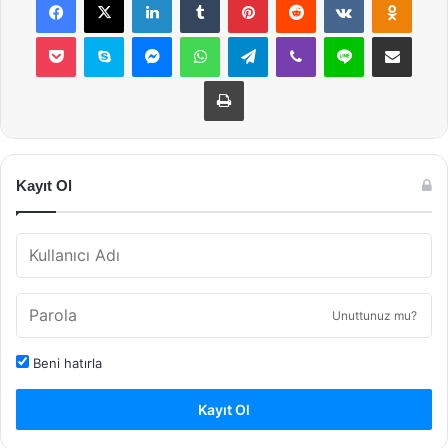
Pocket
Skype
Messenger
WhatsApp
Telegram
Viber
Line
E-Posta ile payla
Yazdır
Kayıt Ol
Unuttunuz mu?
Beni hatırla
Kayıt Ol