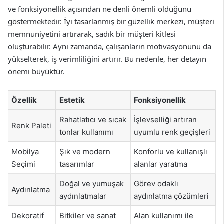
ve fonksiyonellik açısından ne denli önemli olduğunu
göstermektedir. İyi tasarlanmış bir güzellik merkezi, müşteri
memnuniyetini artırarak, sadık bir müşteri kitlesi
oluşturabilir. Aynı zamanda, çalışanların motivasyonunu da
yükselterek, iş verimliliğini artırır. Bu nedenle, her detayın
önemi büyüktür.
Özellik
Estetik
Fonksiyonellik
Rahatlatıcı ve sıcak
İşlevselliği artıran
Renk Paleti
tonlar kullanımı
uyumlu renk geçişleri
Mobilya
Şık ve modern
Konforlu ve kullanışlı
Seçimi
tasarımlar
alanlar yaratma
Doğal ve yumuşak
Görev odaklı
Aydınlatma
aydınlatmalar
aydınlatma çözümleri
Dekoratif
Bitkiler ve sanat
Alan kullanımı ile