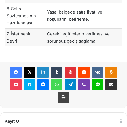
6. Satış
Yasal belgede satış fiyatı ve
Sözleşmesinin
koşullarını belirleme.
Hazırlanması
7. İşletmenin
Gerekli eğitimlerin verilmesi ve
Devri
sorunsuz geçiş sağlama.
Facebook
X
LinkedIn
Tumblr
Pinterest
Reddit
VKontakte
Odnok
Pocket
Skype
Messenger
WhatsApp
Telegram
Viber
Line
E-Posta ile payla
Yazdır
Kayıt Ol