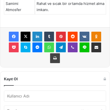
Samimi
Rahat ve sıcak bir ortamda hizmet alma
Atmosfer
imkanı.
Facebook
X
LinkedIn
Tumblr
Pinterest
Reddit
VKontakte
Odnok
Pocket
Skype
Messenger
WhatsApp
Telegram
Viber
Line
E-Posta ile payla
Yazdır
Kayıt Ol