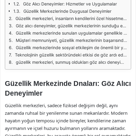
Göz Alıcı Deneyimler: Hizmetler ve Uygulamalar
Güzellik Merkezlerinde Duygusal Deneyimler
Güzellik merkezleri, insanların kendilerini özel hissetmelerini sağlayan mekanlar olarak önemli bir rol oynamaktadır. Bu merkezlerde sunulan çeşitli uygulamalar, hem fiziksel hem de ruhsal açıdan yenilenmeyi teşvik eder. Uygulamalar, spa terapilerinden cilt bakımına, masajlardan maniküre kadar geniş bir yelpazeyi kapsamaktadır. Her bir deneyim, bireylerin kendilerine olan güvenlerini artırırken, aynı zamanda günlük streslerini de azaltmalarına yardımcı olur.
Göz alıcı deneyimler, güzellik merkezlerinin sunduğu en çekici unsurlardan biridir. Özel indirimler, kampanyalar ve yenilikçi hizmetler, müşterilerin ilgisini çekmekte ve onları tekrar tekrar geri getirmektedir. Güzellik merkezleri, sadece fiziksel görünümün ötesine geçerek, bireylerin içsel huzurlarını bulmalarını da sağlamaktadır. Bu yönüyle, güzellik merkezleri, birer güzellik ve rahatlama merkezi olmanın ötesinde, kişisel bir dönüşüm alanı haline gelmektedir.
Güzellik merkezlerinde sunulan uygulamalar genellikle uzman kişiler tarafından gerçekleştirilir. Bu uzmanlar, alanlarında eğitim almış ve deneyim kazanmış profesyonellerdir. Böylece, müşteriler yalnızca kaliteli hizmet almakla kalmaz, aynı zamanda uzman danışmanlık da elde ederler. Bu durum, hem uygulamanın başarısını artırır hem de müşterinin kendisini güvende hissetmesini sağlar.
Müşteri memnuniyeti, güzellik merkezlerinin başarısında kritik bir faktördür. Bu merkezler, müşteri geri bildirimlerini dikkate alarak hizmetlerini sürekli olarak geliştirmekte ve yenilikçi uygulamalar sunmaktadır. Ayrıca, kişisel bakım ve güzellik trendlerini takip ederek, güncel kalmaya özen göstermektedirler. Böylece, müşteri sadakati artmakta ve yeni müşteri kazanımları sağlanmaktadır.
Güzellik merkezlerinde sosyal etkileşim de önemli bir yer tutmaktadır. İnsanlar, genellikle arkadaşlarıyla veya aile üyeleriyle birlikte bu merkezlere gitmeyi tercih eder. Bu durum, hem eğlenceli bir deneyim sunar hem de sosyal bağları güçlendirir. Güzellik merkezlerinin sunduğu grup hizmetleri, bu etkileşimi daha da artırmakta ve müşterilere özel anlar yaratmaktadır.
Teknolojinin güzellik sektöründeki etkisi de göz ardı edilemez. Modern güzellik merkezleri, son teknolojiyle donatılmış ekipmanlar ve ürünler kullanarak, daha etkili ve güvenli hizmetler sunmaktadır. Cilt analizi, lazer uygulamaları gibi yenilikçi yöntemler, müşterilerin daha iyi sonuçlar elde etmelerine olanak tanımaktadır. Bu tür teknolojik yenilikler, güzellik merkezlerinin rekabet avantajını artırmakta ve müşteri memnuniyetini sağlamaktadır.
güzellik merkezleri, sunmuş oldukları göz alıcı deneyimlerle bireylerin hem fiziksel hem de ruhsal olarak yenilenmelerine yardımcı olmaktadır. Bu merkezler, sadece estetik bir hizmet sunmaktan öte, kişisel bir dönüşüm alanı olarak da önemli bir yere sahiptir. Müşteri memnuniyeti, uzman kadro ve teknolojik yenilikler, güzellik merkezlerinin başarısını belirleyen ana unsurlardır.
Güzellik Merkezinde Dnaları: Göz Alıcı
Deneyimler
Güzellik merkezleri, sadece fiziksel değişim değil, aynı
zamanda ruhsal bir yenilenme sunan mekanlardır. Modern
hayatın yoğun temposu içinde bireyler, kendilerine zaman
ayırmanın ve içsel huzuru bulmanın yollarını aramaktadır.
Güzellik merkezleri, bu arayışta önemli bir rol oynamaktadır.