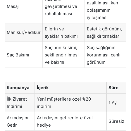
azaltılması, kan
Masaj
gevşetilmesi ve
dolaşımının
rahatlatılması
iyileşmesi
Ellerin ve
Estetik görünüm,
Manikür/Pedikür
ayakların bakımı
sağlıklı tırnaklar
Saçların kesimi,
Saç sağlığının
Saç Bakımı
şekillendirilmesi
korunması, canlı
ve bakımı
görünüm
Kampanya
İçerik
Süre
İlk Ziyaret
Yeni müşterilere özel %20
1 Ay
İndirimi
indirim
Arkadaşını
Arkadaşını getirenlere özel
Süresiz
Getir
hediye