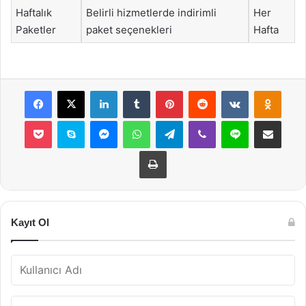
Haftalık
Belirli hizmetlerde indirimli
Her
Paketler
paket seçenekleri
Hafta
Facebook
X
LinkedIn
Tumblr
Pinterest
Reddit
VKontakte
Odnok
Pocket
Skype
Messenger
WhatsApp
Telegram
Viber
Line
E-Posta ile payla
Yazdır
Kayıt Ol