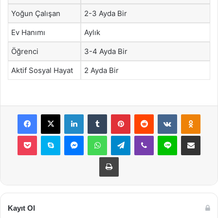
Yoğun Çalışan
2-3 Ayda Bir
Ev Hanımı
Aylık
Öğrenci
3-4 Ayda Bir
Aktif Sosyal Hayat
2 Ayda Bir
Facebook
X
LinkedIn
Tumblr
Pinterest
Reddit
VKontakte
Odnok
Pocket
Skype
Messenger
WhatsApp
Telegram
Viber
Line
E-Posta ile payla
Yazdır
Kayıt Ol