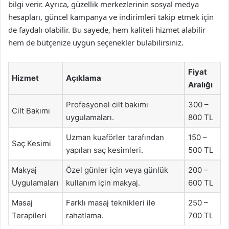
bilgi verir. Ayrıca, güzellik merkezlerinin sosyal medya
hesapları, güncel kampanya ve indirimleri takip etmek için
de faydalı olabilir. Bu sayede, hem kaliteli hizmet alabilir
hem de bütçenize uygun seçenekler bulabilirsiniz.
Fiyat
Hizmet
Açıklama
Aralığı
Profesyonel cilt bakımı
300 –
Cilt Bakımı
uygulamaları.
800 TL
Uzman kuaförler tarafından
150 –
Saç Kesimi
yapılan saç kesimleri.
500 TL
Makyaj
Özel günler için veya günlük
200 –
Uygulamaları
kullanım için makyaj.
600 TL
Masaj
Farklı masaj teknikleri ile
250 –
Terapileri
rahatlama.
700 TL