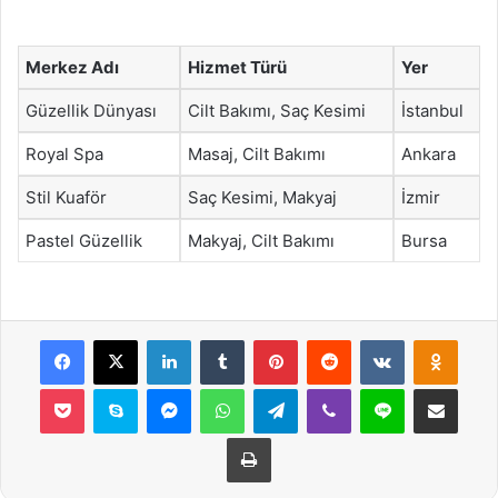
Merkez Adı
Hizmet Türü
Yer
Güzellik Dünyası
Cilt Bakımı, Saç Kesimi
İstanbul
Royal Spa
Masaj, Cilt Bakımı
Ankara
Stil Kuaför
Saç Kesimi, Makyaj
İzmir
Pastel Güzellik
Makyaj, Cilt Bakımı
Bursa
Facebook
X
LinkedIn
Tumblr
Pinterest
Reddit
VKontakte
Odnok
Pocket
Skype
Messenger
WhatsApp
Telegram
Viber
Line
E-Posta ile payla
Yazdır