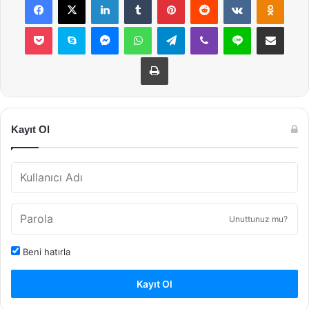
Pocket
Skype
Messenger
WhatsApp
Telegram
Viber
Line
E-Posta ile payla
Yazdır
Kayıt Ol
Unuttunuz mu?
Beni hatırla
Kayıt Ol