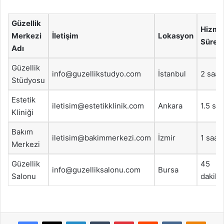
Güzellik
Hizme
Merkezi
İletişim
Lokasyon
Süresi
Adı
Güzellik
info@guzellikstudyo.com
İstanbul
2 saat
Stüdyosu
Estetik
iletisim@estetikklinik.com
Ankara
1.5 saa
Kliniği
Bakım
iletisim@bakimmerkezi.com
İzmir
1 saat
Merkezi
Güzellik
45
info@guzelliksalonu.com
Bursa
Salonu
dakika
Facebook
X
LinkedIn
Tumblr
Pinterest
Reddit
VKontakte
Odnok